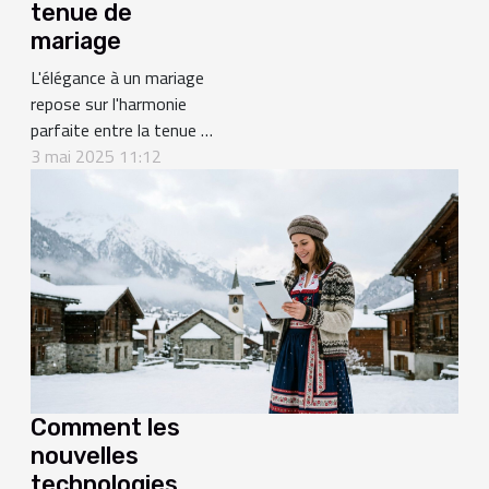
tenue de
mariage
L'élégance à un mariage
repose sur l'harmonie
parfaite entre la tenue et
les accessoires choisis.
3 mai 2025 11:12
Chaque détail compte
pour compléter votre
look de façon distinguée
et subtile. Découvrez
comment marier avec
goût les accessoires de
mode à votre ensemble
pour une cérémonie
nuptiale, en
transformant...
Comment les
nouvelles
technologies