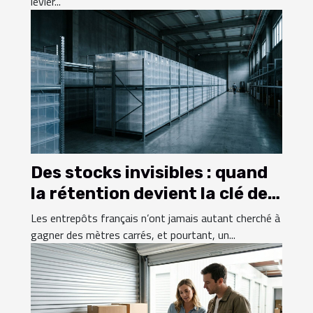
levier...
Des stocks invisibles : quand
la rétention devient la clé de
l’efficacité
Les entrepôts français n’ont jamais autant cherché à
gagner des mètres carrés, et pourtant, un...