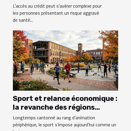
facilite l'accès au crédit
L'accès au crédit peut s'avérer complexe pour
pour les personnes à
les personnes présentant un risque aggravé
de santé...
risque ?
Sport et relance économique :
la revanche des régions
oubliées
Longtemps cantonné au rang d’animation
périphérique, le sport s’impose aujourd’hui comme un