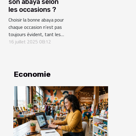
son abaya selon
les occasions ?
Choisir la bonne abaya pour
chaque occasion n'est pas
toujours évident, tant les
options sont nombreuses et
16 juillet 2025 08:12
variées. Ce guide complet
dévoilera comment adapter
son abaya à chaque
événement, que ce soit pour
Economie
une sortie décontractée, une
cérémonie officielle ou un
rendez-vous professionnel....