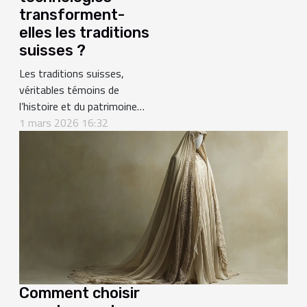
transforment-
elles les traditions
suisses ?
Les traditions suisses,
véritables témoins de
l’histoire et du patrimoine
helvétique, sont aujourd’hui à
1 mars 2026 16:32
la croisée des chemins grâce
aux avancées
technologiques. L’impact des
outils numériques, de la
robotique ou des objets
connectés sur les coutumes
nationales soulève autant de
questions qu’il...
Comment choisir