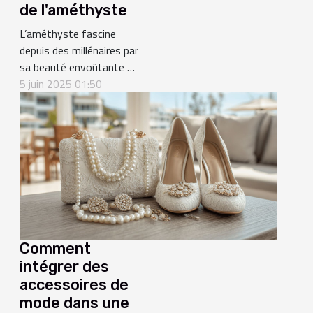
de l'améthyste
L’améthyste fascine
depuis des millénaires par
sa beauté envoûtante et
sa réputation de pierre
5 juin 2025 01:50
bienfaisante. Derrière ses
teintes violettes se
cachent de nombreuses
vertus thérapeutiques
que beaucoup cherchent
à explorer pour améliorer
leur bien-être au
quotidien. Découvrez
comment cette gemme...
Comment
intégrer des
accessoires de
mode dans une