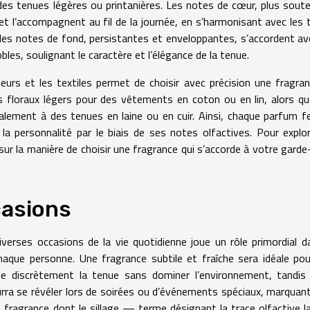
des tenues légères ou printanières. Les notes de cœur, plus sout
 l’accompagnent au fil de la journée, en s’harmonisant avec les 
n, les notes de fond, persistantes et enveloppantes, s’accordent av
es, soulignant le caractère et l’élégance de la tenue.
urs et les textiles permet de choisir avec précision une fragra
 floraux légers pour des vêtements en coton ou en lin, alors q
éalement à des tenues en laine ou en cuir. Ainsi, chaque parfum
 la personnalité par le biais de ses notes olfactives. Pour explo
r la manière de choisir une fragrance qui s’accorde à votre garde
casions
erses occasions de la vie quotidienne joue un rôle primordial d
haque personne. Une fragrance subtile et fraîche sera idéale po
ne discrètement la tenue sans dominer l’environnement, tandis
ra se révéler lors de soirées ou d’événements spéciaux, marquant
 une fragrance dont le sillage — terme désignant la trace olfactive l