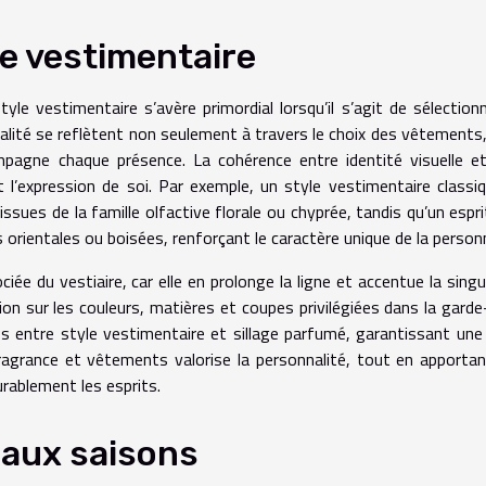
e vestimentaire
le vestimentaire s’avère primordial lorsqu’il s’agit de sélection
lité se reflètent non seulement à travers le choix des vêtements
mpagne chaque présence. La cohérence entre identité visuelle e
t l’expression de soi. Par exemple, un style vestimentaire classi
sues de la famille olfactive florale ou chyprée, tandis qu’un espri
orientales ou boisées, renforçant le caractère unique de la person
iée du vestiaire, car elle en prolonge la ligne et accentue la singul
n sur les couleurs, matières et coupes privilégiées dans la garde
 entre style vestimentaire et sillage parfumé, garantissant une 
fragrance et vêtements valorise la personnalité, tout en apporta
rablement les esprits.
 aux saisons