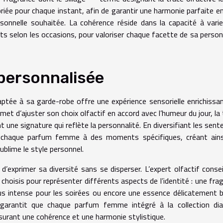
riée pour chaque instant, afin de garantir une harmonie parfaite en
rsonnelle souhaitée. La cohérence réside dans la capacité à vari
elon les occasions, pour valoriser chaque facette de sa person
 personnalisée
ée à sa garde-robe offre une expérience sensorielle enrichissa
et d’ajuster son choix olfactif en accord avec l’humeur du jour, la
une signature qui reflète la personnalité. En diversifiant les senteu
t chaque parfum femme à des moments spécifiques, créant ains
ublime le style personnel.
 d’exprimer sa diversité sans se disperser. L’expert olfactif consei
oisis pour représenter différents aspects de l’identité : une fra
 plus intense pour les soirées ou encore une essence délicatement 
é garantit que chaque parfum femme intégré à la collection di
surant une cohérence et une harmonie stylistique.