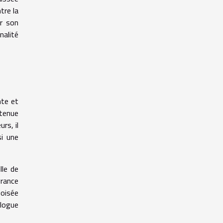
tre la
er son
nalité
nte et
 tenue
rs, il
i une
lle de
grance
boisée
alogue