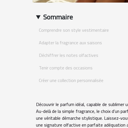
Sommaire
Comprendre son style vestimentaire
Adapter la fragrance aux saisons
Déchiffrer les notes olfactives
Tenir compte des occasions
Créer une collection personnalisée
Découvrir le parfum idéal, capable de sublimer u
Au-delà de la simple fragrance, le choix d’un pa
une véritable démarche stylistique. Laissez-vou
une signature olfactive en parfaite adéquation 