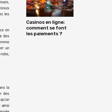
enues,
tissus
ec les
Casinos en ligne:
comment se font
nce en
les paiements ?
ue des
 femme
rer un
-robe,
ans la
ur des
 qu’un
 ainsi
aissée