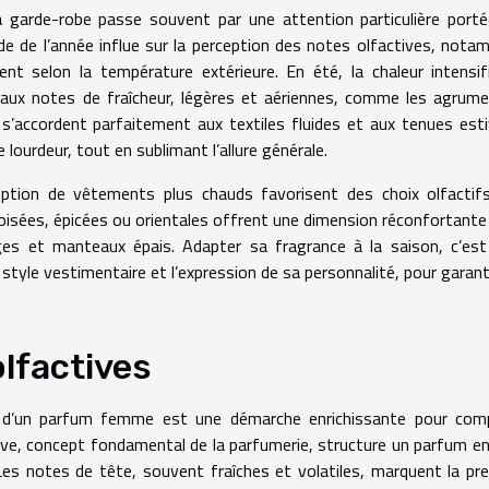
 garde-robe passe souvent par une attention particulière port
de de l’année influe sur la perception des notes olfactives, not
t selon la température extérieure. En été, la chaleur intensif
s aux notes de fraîcheur, légères et aériennes, comme les agrume
 s’accordent parfaitement aux textiles fluides et aux tenues esti
lourdeur, tout en sublimant l’allure générale.
option de vêtements plus chauds favorisent des choix olfactif
sées, épicées ou orientales offrent une dimension réconfortante
ges et manteaux épais. Adapter sa fragrance à la saison, c’es
style vestimentaire et l’expression de sa personnalité, pour garant
olfactives
s d’un parfum femme est une démarche enrichissante pour comp
ve, concept fondamental de la parfumerie, structure un parfum en
Les notes de tête, souvent fraîches et volatiles, marquent la pr