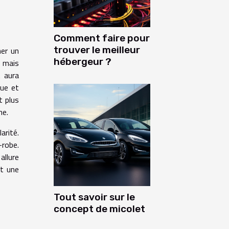
Comment faire pour
trouver le meilleur
ner un
hébergeur ?
, mais
t aura
que et
t plus
ne.
arité.
-robe.
allure
nt une
Tout savoir sur le
concept de micolet