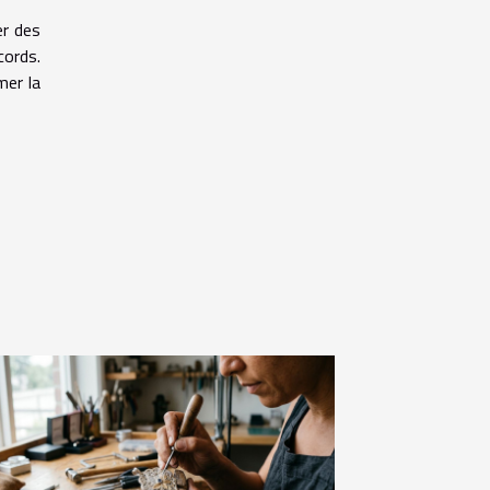
er des
cords.
mer la