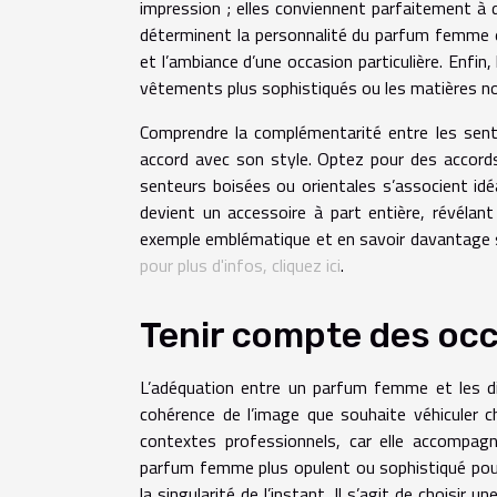
impression ; elles conviennent parfaitement à 
déterminent la personnalité du parfum femme et
et l’ambiance d’une occasion particulière. Enfi
vêtements plus sophistiqués ou les matières nobl
Comprendre la complémentarité entre les sente
accord avec son style. Optez pour des accords
senteurs boisées ou orientales s’associent id
devient un accessoire à part entière, révélant
exemple emblématique et en savoir davantage su
pour plus d'infos, cliquez ici
.
Tenir compte des oc
L’adéquation entre un parfum femme et les div
cohérence de l’image que souhaite véhiculer c
contextes professionnels, car elle accompag
parfum femme plus opulent ou sophistiqué pour
la singularité de l’instant. Il s’agit de choisir