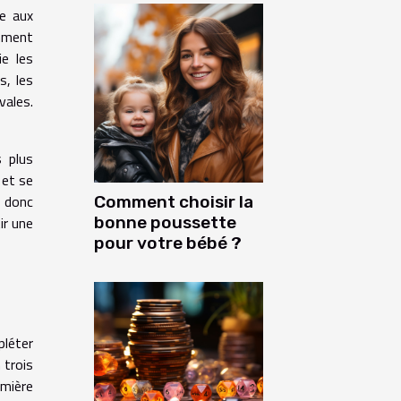
ée aux
amment
ie les
s, les
vales.
s plus
 et se
t donc
Comment choisir la
bonne poussette
ir une
pour votre bébé ?
léter
 trois
emière