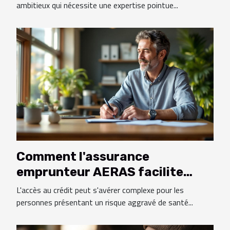
ambitieux qui nécessite une expertise pointue...
Comment l'assurance
emprunteur AERAS facilite
l'accès au crédit pour les
L'accès au crédit peut s'avérer complexe pour les
personnes à risque ?
personnes présentant un risque aggravé de santé...