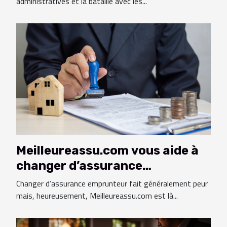
administratives et la bataille avec les...
Meilleureassu.com vous aide à
changer d’assurance
emprunteur en peu de temps !
Changer d’assurance emprunteur fait généralement peur
mais, heureusement, Meilleureassu.com est là...