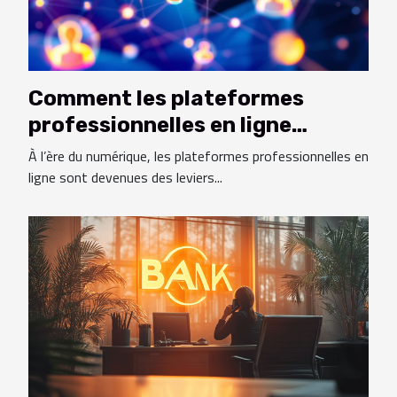
Comment les plateformes
professionnelles en ligne
favorisent-elles le réseautage
À l’ère du numérique, les plateformes professionnelles en
d'affaires ?
ligne sont devenues des leviers...