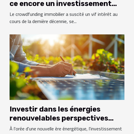
ce encore un investissement
rentable en 2023
Le crowdfunding immobilier a suscité un vif intérêt au
cours de la dernière décennie, se...
Investir dans les énergies
renouvelables perspectives
économiques pour les
À l'orée d'une nouvelle ère énergétique, l'investissement