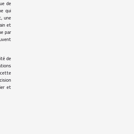
que de
e qui
t, une
ain et
ue par
uvent
ité de
ations
 cette
cision
ier et