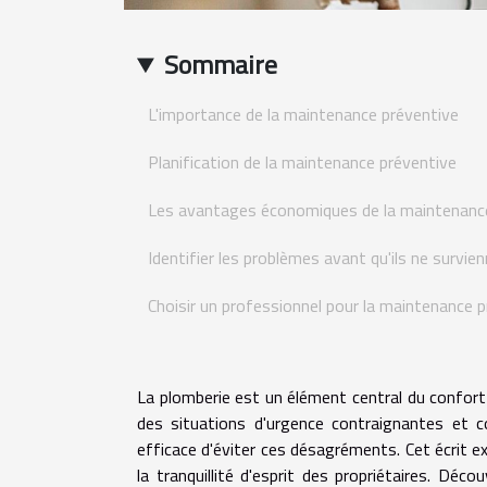
Sommaire
L'importance de la maintenance préventive
Planification de la maintenance préventive
Les avantages économiques de la maintenanc
Identifier les problèmes avant qu'ils ne survie
Choisir un professionnel pour la maintenance 
La plomberie est un élément central du confort
des situations d'urgence contraignantes et
efficace d'éviter ces désagréments. Cet écrit e
la tranquillité d'esprit des propriétaires. D