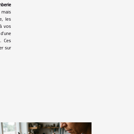
mberie
, mais
e, les
à vos
d'une
. Ces
er sur