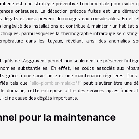
lomberie est une stratégie préventive fondamentale pour éviter 
ences onéreuses. La détection précoce fuites est une démarch
ls dégâts et ainsi, prévenir dommages eau considérables. En effe
a longévité des installations et contribue à maintenir un habitat s
techniques, parmi lesquelles la thermographie infrarouge se disting
température dans les tuyaux, révélant ainsi des anomalies so
 qu'ils ne s'aggravent permet non seulement de préserver l'intégr
nomies substantielles. En effet, les coûts associés aux répar
its grâce à une surveillance et une maintenance régulières. Dans
fiés tels que "
allo-plombier-malakoff
" peut s'avérer être une dé
 le domaine, cette entreprise offre des services aptes à identif
ui-ci ne cause des dégâts importants.
nnel pour la maintenance