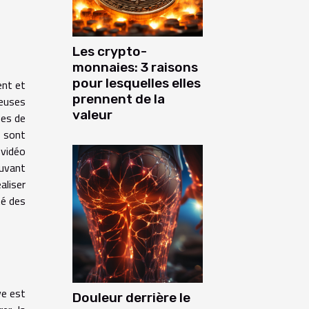
Les crypto-
monnaies: 3 raisons
pour lesquelles elles
ent et
prennent de la
reuses
valeur
ues de
 sont
 vidéo
ouvant
aliser
té des
ve est
Douleur derrière le