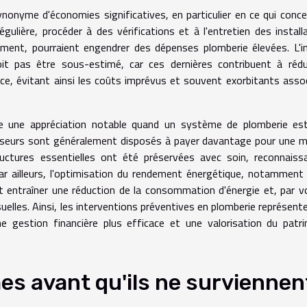
onyme d'économies significatives, en particulier en ce qui conce
ulière, procéder à des vérifications et à l'entretien des install
ement, pourraient engendrer des dépenses plomberie élevées. L'
oit pas être sous-estimé, car ces dernières contribuent à rédu
nce, évitant ainsi les coûts imprévus et souvent exorbitants asso
tre une appréciation notable quand un système de plomberie es
isseurs sont généralement disposés à payer davantage pour une 
uctures essentielles ont été préservées avec soin, reconnaiss
ar ailleurs, l'optimisation du rendement énergétique, notamment 
entraîner une réduction de la consommation d'énergie et, par v
lles. Ainsi, les interventions préventives en plomberie représent
ne gestion financière plus efficace et une valorisation du patr
mes avant qu'ils ne surviennen