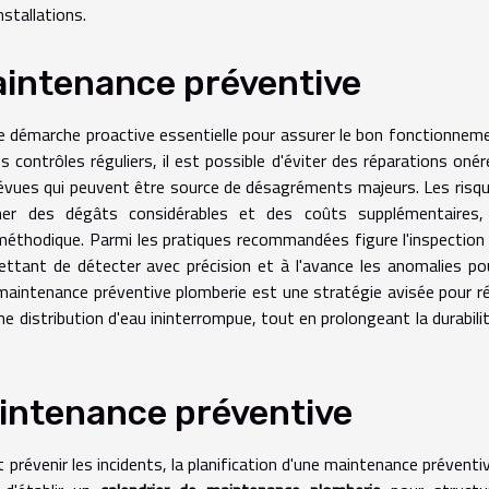
nstallations.
aintenance préventive
e démarche proactive essentielle pour assurer le bon fonctionnem
s contrôles réguliers, il est possible d'éviter des réparations oné
prévues qui peuvent être source de désagréments majeurs. Les risq
îner des dégâts considérables et des coûts supplémentaires,
 méthodique. Parmi les pratiques recommandées figure l'inspection
ettant de détecter avec précision et à l'avance les anomalies p
maintenance préventive plomberie est une stratégie avisée pour ré
e distribution d'eau ininterrompue, tout en prolongeant la durabili
maintenance préventive
t prévenir les incidents, la planification d'une maintenance préventi