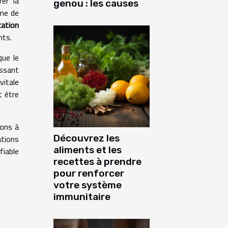
er la
genou : les causes
ème de
cation
nts.
que le
issant
vitale
it être
ions à
Découvrez les
ations
aliments et les
fiable
recettes à prendre
pour renforcer
votre système
immunitaire