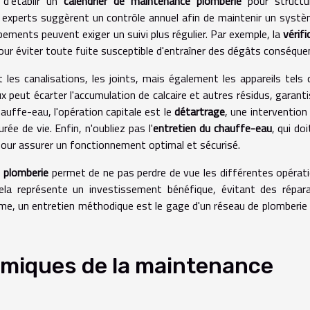
 d'établir un
calendrier de maintenance plomberie
pour structur
experts suggèrent un contrôle annuel afin de maintenir un syst
ements peuvent exiger un suivi plus régulier. Par exemple, la
vérifi
our éviter toute fuite susceptible d'entraîner des dégâts conséque
les canalisations, les joints, mais également les appareils tels 
 peut écarter l'accumulation de calcaire et autres résidus, garant
chauffe-eau, l'opération capitale est le
détartrage
, une intervention 
ée de vie. Enfin, n'oubliez pas l'
entretien du chauffe-eau
, qui do
pour assurer un fonctionnement optimal et sécurisé.
e plomberie
permet de ne pas perdre de vue les différentes opérat
Cela représente un investissement bénéfique, évitant des répar
e, un entretien méthodique est le gage d'un réseau de plomberie 
miques de la maintenance