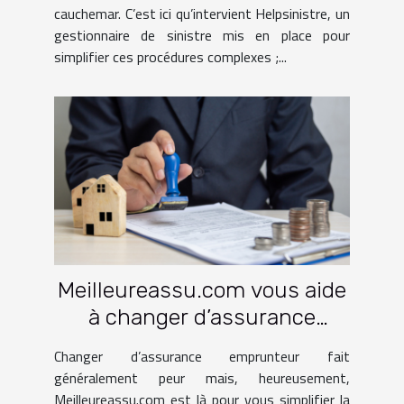
cauchemar. C’est ici qu’intervient Helpsinistre, un
gestionnaire de sinistre mis en place pour
simplifier ces procédures complexes ;...
Meilleureassu.com vous aide
à changer d’assurance
emprunteur en peu de temps
Changer d’assurance emprunteur fait
!
généralement peur mais, heureusement,
Meilleureassu.com est là pour vous simplifier la