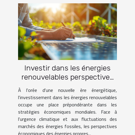
Investir dans les énergies
renouvelables perspectives
économiques pour les
À l'orée d'une nouvelle ère énergétique,
prochaines décennies
l'investissement dans les énergies renouvelables
occupe une place prépondérante dans les
stratégies économiques mondiales. Face à
l'urgence climatique et aux fluctuations des
marchés des énergies fossiles, les perspectives
économiques des énergies propres...