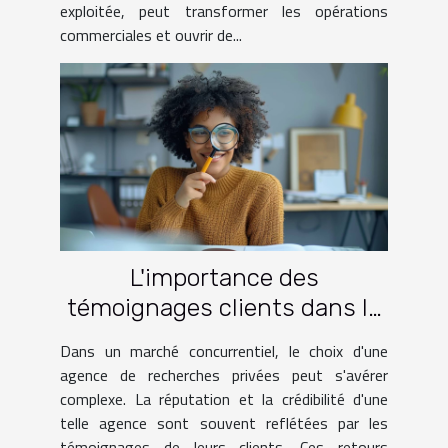
exploitée, peut transformer les opérations
commerciales et ouvrir de...
L'importance des
témoignages clients dans le
choix d'une agence de
Dans un marché concurrentiel, le choix d'une
recherches privées
agence de recherches privées peut s'avérer
complexe. La réputation et la crédibilité d'une
telle agence sont souvent reflétées par les
témoignages de leurs clients. Ces retours