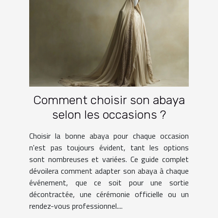
Comment choisir son abaya
selon les occasions ?
Choisir la bonne abaya pour chaque occasion
n'est pas toujours évident, tant les options
sont nombreuses et variées. Ce guide complet
dévoilera comment adapter son abaya à chaque
événement, que ce soit pour une sortie
décontractée, une cérémonie officielle ou un
rendez-vous professionnel....