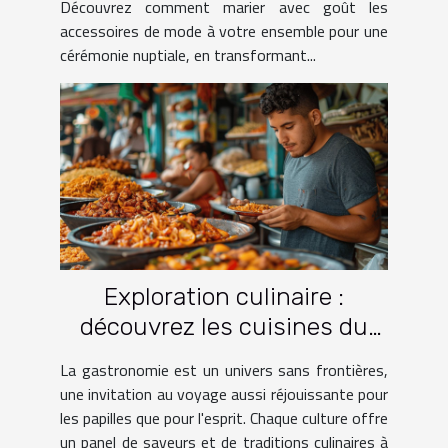
Découvrez comment marier avec goût les
accessoires de mode à votre ensemble pour une
cérémonie nuptiale, en transformant...
Exploration culinaire :
découvrez les cuisines du
monde à travers le voyage
La gastronomie est un univers sans frontières,
une invitation au voyage aussi réjouissante pour
les papilles que pour l'esprit. Chaque culture offre
un panel de saveurs et de traditions culinaires à