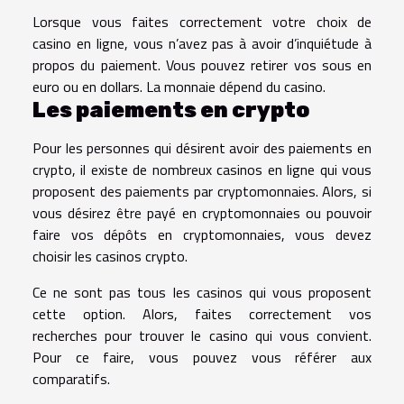
Lorsque vous faites correctement votre choix de
casino en ligne, vous n’avez pas à avoir d’inquiétude à
propos du paiement. Vous pouvez retirer vos sous en
euro ou en dollars. La monnaie dépend du casino.
Les paiements en crypto
Pour les personnes qui désirent avoir des paiements en
crypto, il existe de nombreux casinos en ligne qui vous
proposent des paiements par cryptomonnaies. Alors, si
vous désirez être payé en cryptomonnaies ou pouvoir
faire vos dépôts en cryptomonnaies, vous devez
choisir les casinos crypto.
Ce ne sont pas tous les casinos qui vous proposent
cette option. Alors, faites correctement vos
recherches pour trouver le casino qui vous convient.
Pour ce faire, vous pouvez vous référer aux
comparatifs.