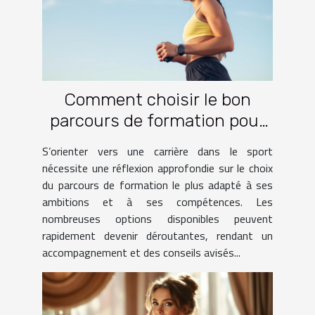
Comment choisir le bon
parcours de formation pour
une carrière dans le sport ?
S’orienter vers une carrière dans le sport
nécessite une réflexion approfondie sur le choix
du parcours de formation le plus adapté à ses
ambitions et à ses compétences. Les
nombreuses options disponibles peuvent
rapidement devenir déroutantes, rendant un
accompagnement et des conseils avisés...