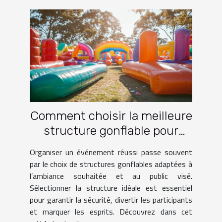
Comment choisir la meilleure
structure gonflable pour
votre événement ?
Organiser un événement réussi passe souvent
par le choix de structures gonflables adaptées à
l’ambiance souhaitée et au public visé.
Sélectionner la structure idéale est essentiel
pour garantir la sécurité, divertir les participants
et marquer les esprits. Découvrez dans cet