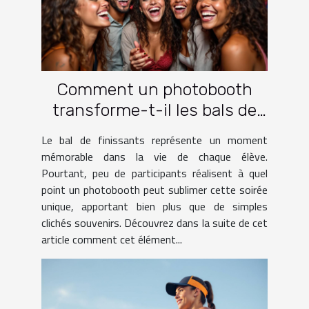
Comment un photobooth
transforme-t-il les bals de
finissants ?
Le bal de finissants représente un moment
mémorable dans la vie de chaque élève.
Pourtant, peu de participants réalisent à quel
point un photobooth peut sublimer cette soirée
unique, apportant bien plus que de simples
clichés souvenirs. Découvrez dans la suite de cet
article comment cet élément...