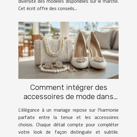
diversité des modèles disponibles sur le marché.
Cet écrit offre des conseils...
Comment intégrer des
accessoires de mode dans
une tenue de mariage
L'élégance à un mariage repose sur l'harmonie
parfaite entre la tenue et les accessoires
choisis. Chaque détail compte pour compléter
votre look de façon distinguée et subtile.