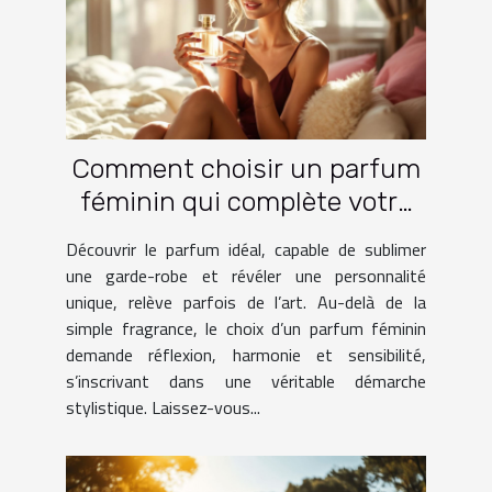
Comment choisir un parfum
féminin qui complète votre
garde-robe ?
Découvrir le parfum idéal, capable de sublimer
une garde-robe et révéler une personnalité
unique, relève parfois de l’art. Au-delà de la
simple fragrance, le choix d’un parfum féminin
demande réflexion, harmonie et sensibilité,
s’inscrivant dans une véritable démarche
stylistique. Laissez-vous...