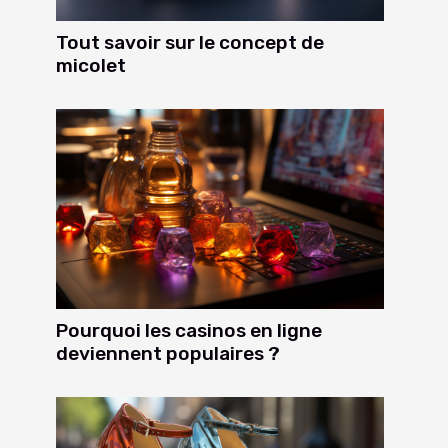
Tout savoir sur le concept de
micolet
Pourquoi les casinos en ligne
deviennent populaires ?