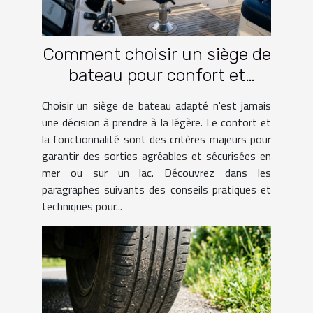
Comment choisir un siège de
bateau pour confort et
fonctionnalité?
Choisir un siège de bateau adapté n'est jamais
une décision à prendre à la légère. Le confort et
la fonctionnalité sont des critères majeurs pour
garantir des sorties agréables et sécurisées en
mer ou sur un lac. Découvrez dans les
paragraphes suivants des conseils pratiques et
techniques pour...