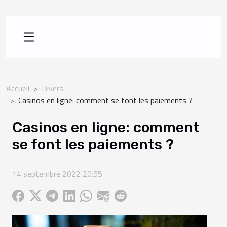
Accueil
Divers
Casinos en ligne: comment se font les paiements ?
Casinos en ligne: comment
se font les paiements ?
14 septembre 2022 20:55