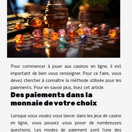
Pour commencer à jouer aux casinos en ligne, il est
important de bien vous renseigner. Pour ce faire, vous
devez chercher à connaître la méthode utilisée pour les
paiements. Pour en savoir plus, lisez cet article.
Des paiements dans la
monnaie de votre choix
Lorsque vous voulez vous lancer dans les jeux de casino
en ligne, vous pouvez vous poser de nombreuses
questions. Les modes de paiement sont l’une des