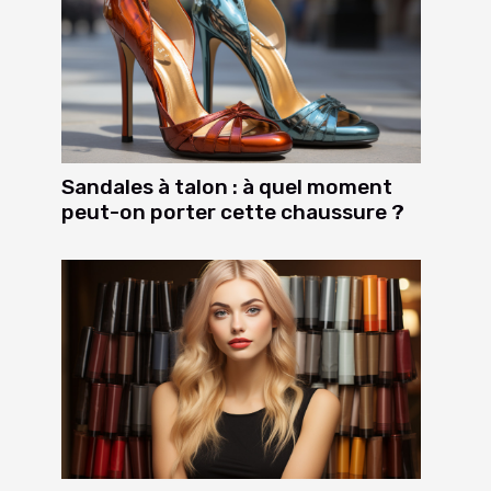
Sandales à talon : à quel moment
peut-on porter cette chaussure ?