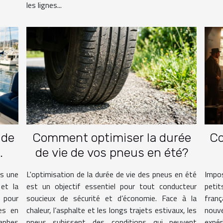
les lignes...
 de
Comment optimiser la durée
Co
de vie de vos pneus en été?
is une
L'optimisation de la durée de vie des pneus en été
Impos
 et la
est un objectif essentiel pour tout conducteur
petit
 pour
soucieux de sécurité et d’économie. Face à la
fran
ées en
chaleur, l’asphalte et les longs trajets estivaux, les
nouve
raphes
pneus subissent des conditions qui peuvent
expér