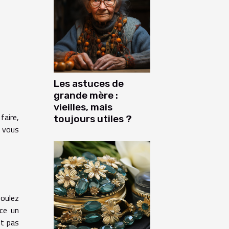
Les astuces de
grande mère :
vieilles, mais
faire,
toujours utiles ?
s vous
voulez
nce un
st pas