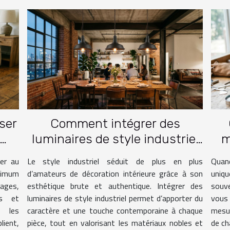
sser
Comment intégrer des
luminaires de style industriel
m
ge ?
dans votre intérieur ?
er au
Le style industriel séduit de plus en plus
Quand
nimum
d’amateurs de décoration intérieure grâce à son
uniqu
gages,
esthétique brute et authentique. Intégrer des
souve
es et
luminaires de style industriel permet d’apporter du
vous 
, les
caractère et une touche contemporaine à chaque
mesur
ient,
pièce, tout en valorisant les matériaux nobles et
de ch