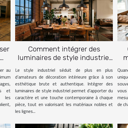
sser
Comment intégrer des
luminaires de style industriel
m
ge ?
dans votre intérieur ?
er au
Le style industriel séduit de plus en plus
Quand
nimum
d’amateurs de décoration intérieure grâce à son
uniqu
gages,
esthétique brute et authentique. Intégrer des
souve
es et
luminaires de style industriel permet d’apporter du
vous 
, les
caractère et une touche contemporaine à chaque
mesur
ient,
pièce, tout en valorisant les matériaux nobles et
de ch
les lignes...