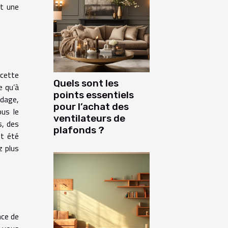
it une
 cette
Quels sont les
e qu’à
points essentiels
ndage,
pour l’achat des
ous le
ventilateurs de
s, des
plafonds ?
nt été
z plus
nce de