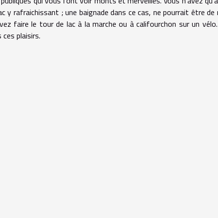
 publiques qui vous font voir monts et merveilles. Vous n’avez qu’
 lac y rafraichissant ; une baignade dans ce cas, ne pourrait être de 
ez faire le tour de lac à la marche ou à califourchon sur un vélo
ces plaisirs.