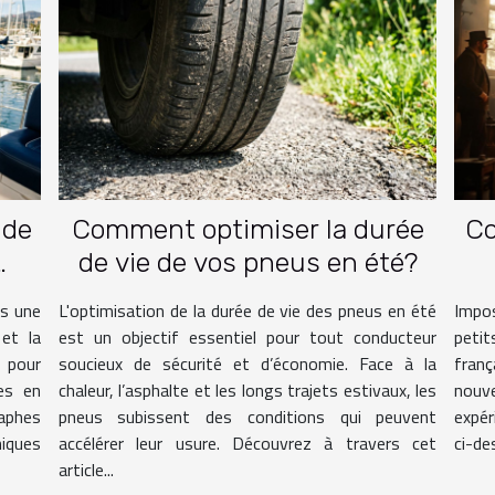
 de
Comment optimiser la durée
Co
de vie de vos pneus en été?
is une
L'optimisation de la durée de vie des pneus en été
Impos
 et la
est un objectif essentiel pour tout conducteur
petit
 pour
soucieux de sécurité et d’économie. Face à la
fran
ées en
chaleur, l’asphalte et les longs trajets estivaux, les
nouve
raphes
pneus subissent des conditions qui peuvent
expér
iques
accélérer leur usure. Découvrez à travers cet
ci-de
article...