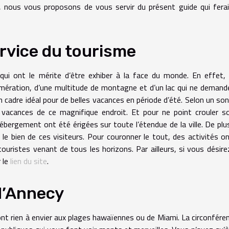
e, nous vous proposons de vous servir du présent guide qui fera
rvice du tourisme
qui ont le mérite d’être exhiber à la face du monde. En effet,
omération, d’une multitude de montagne et d’un lac qui ne demand
n cadre idéal pour de belles vacances en période d’été. Selon un so
 vacances de ce magnifique endroit. Et pour ne point crouler s
hébergement ont été érigées sur toute l’étendue de la ville. De plu
le bien de ces visiteurs. Pour couronner le tout, des activités o
ouristes venant de tous les horizons. Par ailleurs, si vous désire
r le
lien du site
.
d’Annecy
’ont rien à envier aux plages hawaïennes ou de Miami. La circonfére