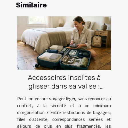
Similaire
Accessoires insolites à
glisser dans sa valise :
lesquels facilitent vraiment
Peut-on encore voyager léger, sans renoncer au
le voyage ?
confort, à la sécurité et à un minimum
d’organisation ? Entre restrictions de bagages,
files d’attente, correspondances serrées et
séjours de plus en plus fragmentés, les