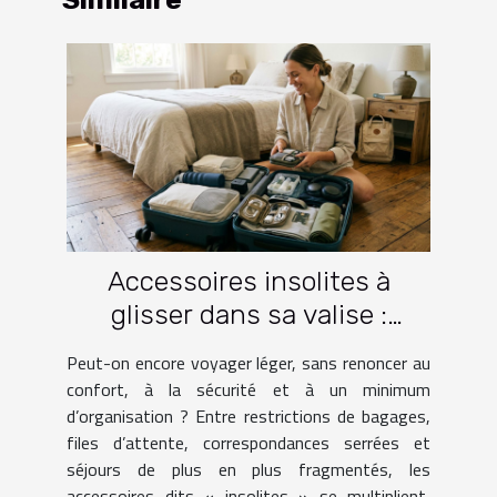
Accessoires insolites à
glisser dans sa valise :
lesquels facilitent vraiment
Peut-on encore voyager léger, sans renoncer au
le voyage ?
confort, à la sécurité et à un minimum
d’organisation ? Entre restrictions de bagages,
files d’attente, correspondances serrées et
séjours de plus en plus fragmentés, les
accessoires dits « insolites » se multiplient,