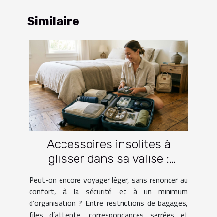
Similaire
Accessoires insolites à
glisser dans sa valise :
lesquels facilitent vraiment
Peut-on encore voyager léger, sans renoncer au
le voyage ?
confort, à la sécurité et à un minimum
d’organisation ? Entre restrictions de bagages,
files d’attente, correspondances serrées et