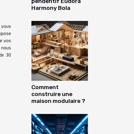
pendentif Eudora
Harmony Bola
, vous
ispose
ur vos
s nous
 de 30
Comment
construire une
maison modulaire ?