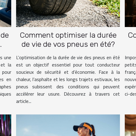
 de
Comment optimiser la durée
Co
de vie de vos pneus en été?
is une
L'optimisation de la durée de vie des pneus en été
Impos
 et la
est un objectif essentiel pour tout conducteur
petit
 pour
soucieux de sécurité et d’économie. Face à la
fran
ées en
chaleur, l’asphalte et les longs trajets estivaux, les
nouve
raphes
pneus subissent des conditions qui peuvent
expér
iques
accélérer leur usure. Découvrez à travers cet
ci-de
article...