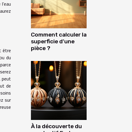
 l’eau
saurez
Comment calculer la
superficie d’une
pièce ?
t être
 ou du
 parce
 serez
a peut
but de
soins
ez sur
reuse
À la découverte du