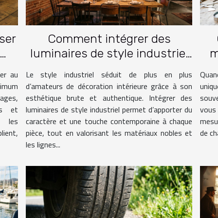
sser
Comment intégrer des
luminaires de style industriel
m
ge ?
dans votre intérieur ?
er au
Le style industriel séduit de plus en plus
Quand
nimum
d’amateurs de décoration intérieure grâce à son
uniqu
gages,
esthétique brute et authentique. Intégrer des
souve
es et
luminaires de style industriel permet d’apporter du
vous 
, les
caractère et une touche contemporaine à chaque
mesur
ient,
pièce, tout en valorisant les matériaux nobles et
de ch
les lignes...