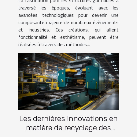
La fascination pour les structures gonflables a
numériques
traversé les époques, évoluant avec les
avancées technologiques pour devenir une
composante majeure de nombreux évènements
et industries. Ces créations, qui allient
fonctionnalité et esthétisme, peuvent être
réalisées à travers des méthodes...
Les dernières innovations en
matière de recyclage des
matériaux