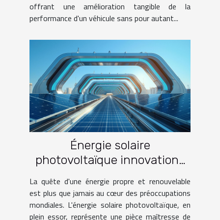
offrant une amélioration tangible de la
performance d'un véhicule sans pour autant...
Énergie solaire
photovoltaïque innovations
et perspectives pour une
La quête d'une énergie propre et renouvelable
énergie durable
est plus que jamais au cœur des préoccupations
mondiales. L'énergie solaire photovoltaïque, en
plein essor, représente une pièce maîtresse de